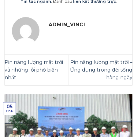
Tin tức ngành
. Đánh dấu
liên kết thường trực
.
ADMIN_VINCI
Pin năng lượng mặt trời
Pin năng lượng mặt trời –
và những lỗi phổ biến
Ứng dụng trong đời sống
nhất
hàng ngày
05
Th6