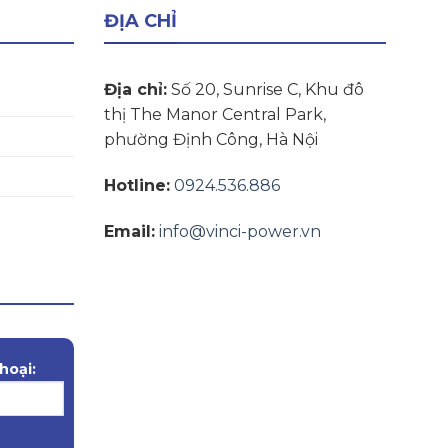
ĐỊA CHỈ
Địa chỉ:
Số 20, Sunrise C, Khu đô
thị The Manor Central Park,
phường Định Công, Hà Nội
Hotline:
0924.536.886
Email:
info@vinci-power.vn
hoại: