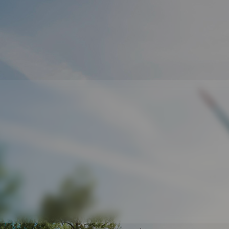
AO CẦN SỬ DỤNG DỊCH V
Kéo dài tuổi thọ
Dịch vụ O&M giúp giảm thiểu hao mòn và
kéo dài thời gian sử dụng của hệ thống.