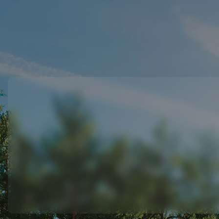
TẠI S
Tối ưu hoá hiệu suất
Bảo trì định kỳ và sửa chữa kịp thời giúp hệ
thống đạt hiệu suất cao nhất.