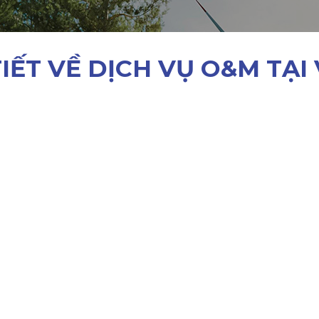
TIẾT VỀ DỊCH VỤ O&M TẠI 
Đo kiểm hệ thống định kỳ
Thực hiện đo kiểm định kỳ để đánh giá
hiệu suất hoạt động của hệ thống.