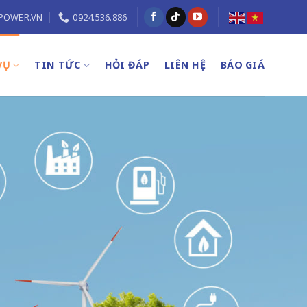
POWER.VN
0924.536.886
VỤ
TIN TỨC
HỎI ĐÁP
LIÊN HỆ
BÁO GIÁ