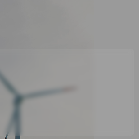
Ụ O&M?
Giảm thiểu rủi ro
Phát hiện sớm các vấn đề và xử lý kịp thời
giúp tránh những sự cố lớn.