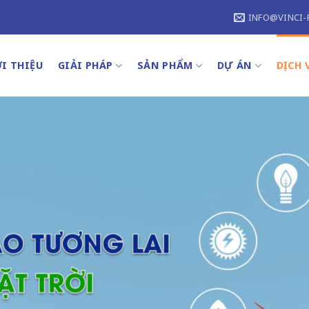
INFO@VINCI-
I THIỆU
GIẢI PHÁP
SẢN PHẨM
DỰ ÁN
DỊCH 