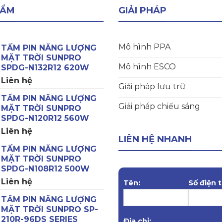
HẨM
GIẢI PHÁP
Mô hình PPA
TẤM PIN NĂNG LƯỢNG
MẶT TRỜI SUNPRO
Mô hình ESCO
SPDG-N132R12 620W
Liên hệ
Giải pháp lưu trữ
TẤM PIN NĂNG LƯỢNG
Giải pháp chiếu sáng
MẶT TRỜI SUNPRO
SPDG-N120R12 560W
Liên hệ
LIÊN HỆ NHANH
TẤM PIN NĂNG LƯỢNG
MẶT TRỜI SUNPRO
SPDG-N108R12 500W
Liên hệ
Tên:
Số điện t
TẤM PIN NĂNG LƯỢNG
MẶT TRỜI SUNPRO SP-
210R-96DS SERIES
Địa chỉ: