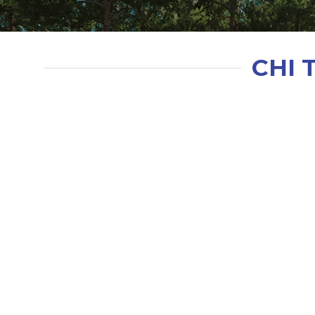
CHI 
Theo dõi vận hành hệ thống
Sử dụng các công cụ tự động giám sát
hiệu suất hệ thống theo thời gian thực.