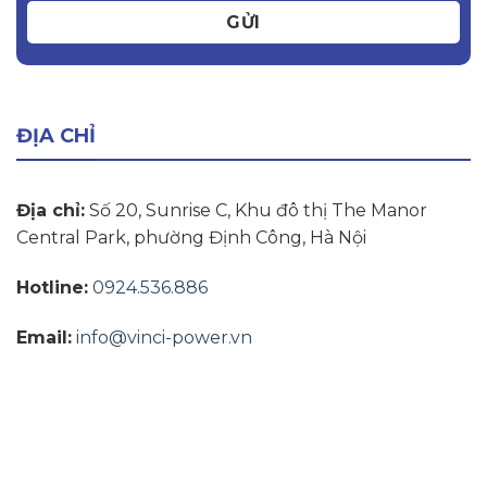
GỬI
ĐỊA CHỈ
Địa chỉ:
Số 20, Sunrise C, Khu đô thị The Manor
Central Park, phường Định Công, Hà Nội
Hotline:
0924.536.886
Email:
info@vinci-power.vn