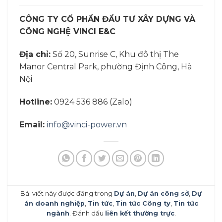
CÔNG TY CỔ PHẦN ĐẦU TƯ XÂY DỰNG VÀ
CÔNG NGHỆ VINCI E&C
Địa chỉ:
Số 20, Sunrise C, Khu đô thị The
Manor Central Park, phường Định Công, Hà
Nội
Hotline:
0924 536 886 (Zalo)
Email:
info@vinci-power.vn
Bài viết này được đăng trong
Dự án
,
Dự án công sở
,
Dự
án doanh nghiệp
,
Tin tức
,
Tin tức Công ty
,
Tin tức
ngành
. Đánh dấu
liên kết thường trực
.