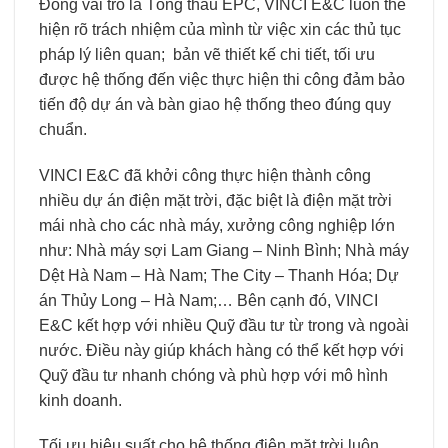
Đóng vai trò là Tổng thầu EPC, VINCI E&C luôn thể
hiện rõ trách nhiệm của mình từ việc xin các thủ tục
pháp lý liên quan; bản vẽ thiết kế chi tiết, tối ưu
được hệ thống đến việc thực hiện thi công đảm bảo
tiến độ dự án và bàn giao hệ thống theo đúng quy
chuẩn.
VINCI E&C đã khởi công thực hiện thành công
nhiều dự án điện mặt trời, đặc biệt là điện mặt trời
mái nhà cho các nhà máy, xưởng công nghiệp lớn
như: Nhà máy sợi Lam Giang – Ninh Bình; Nhà máy
Dệt Hà Nam – Hà Nam; The City – Thanh Hóa; Dự
án Thủy Long – Hà Nam;… Bên cạnh đó, VINCI
E&C kết hợp với nhiều Quỹ đầu tư từ trong và ngoài
nước. Điều này giúp khách hàng có thể kết hợp với
Quỹ đầu tư nhanh chóng và phù hợp với mô hình
kinh doanh.
Tối ưu hiệu suất cho hệ thống điện mặt trời luôn