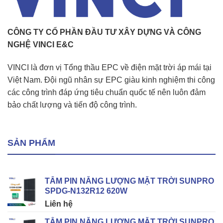
CÔNG TY CỔ PHẦN ĐẦU TƯ XÂY DỰNG VÀ CÔNG
NGHỆ VINCI E&C
VINCI là đơn vị Tổng thầu EPC về điện mặt trời áp mái tại
Việt Nam. Đội ngũ nhân sự EPC giàu kinh nghiệm thi công
các công trình đáp ứng tiêu chuẩn quốc tế nên luôn đảm
bảo chất lượng và tiến độ công trình.
SẢN PHẨM
TẤM PIN NĂNG LƯỢNG MẶT TRỜI SUNPRO
SPDG-N132R12 620W
Liên hệ
TẤM PIN NĂNG LƯỢNG MẶT TRỜI SUNPRO