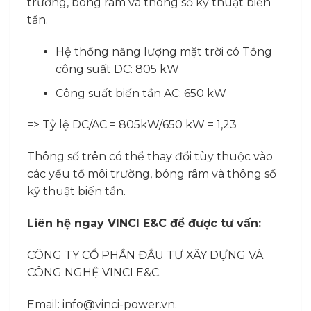
trường, bóng râm và thông số kỹ thuật biến
tần.
Hệ thống năng lượng mặt trời có Tổng
công suất DC: 805 kW
Công suất biến tần AC: 650 kW
=> Tỷ lệ DC/AC = 805kW/650 kW = 1,23
Thông số trên có thể thay đổi tùy thuộc vào
các yếu tố môi trường, bóng râm và thông số
kỹ thuật biến tần.
Liên hệ ngay VINCI E&C để được tư vấn:
CÔNG TY CỔ PHẦN ĐẦU TƯ XÂY DỰNG VÀ
CÔNG NGHỆ VINCI E&C.
Email: info@vinci-power.vn.