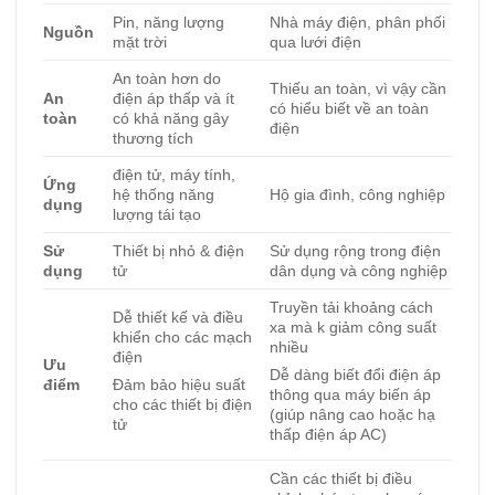
Pin, năng lượng
Nhà máy điện, phân phối
Nguồn
mặt trời
qua lưới điện
An toàn hơn do
Thiếu an toàn, vì vậy cần
An
điện áp thấp và ít
có hiểu biết về an toàn
toàn
có khả năng gây
điện
thương tích
điện tử, máy tính,
Ứng
hệ thống năng
Hộ gia đình, công nghiệp
dụng
lượng tái tạo
Sử
Thiết bị nhỏ & điện
Sử dụng rộng trong điện
dụng
tử
dân dụng và công nghiệp
Truyền tải khoảng cách
Dễ thiết kế và điều
xa mà k giảm công suất
khiển cho các mạch
nhiều
điện
Ưu
Dễ dàng biết đổi điện áp
điểm
Đảm bảo hiệu suất
thông qua máy biến áp
cho các thiết bị điện
(giúp nâng cao hoặc hạ
tử
thấp điện áp AC)
Cần các thiết bị điều