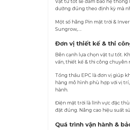
Vật tư tốt sẽ đảm bảo hệ thống
dưỡng đúng theo định kỳ mà nh
Một số hãng Pin mặt trời & Inver
Sungrow,….
Đơn vị thiết kế & thi cô
Bên cạnh lựa chọn vật tư tốt. Kh
vấn, thiết kế & thi công chuyê
Tổng thầu EPC là đơn vị giúp kh
hàng mô hình phù hợp với vị trí,
hành.
Điện mặt trời là lĩnh vực đặc th
đặt đúng. Nâng cao hiệu suất sử
Quá trình vận hành & bảo