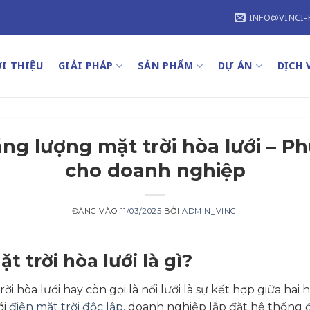
INFO@VINCI-
I THIỆU
GIẢI PHÁP
SẢN PHẨM
DỰ ÁN
DỊCH 
ăng lượng mặt trời hòa lưới – P
cho doanh nghiệp
ĐĂNG VÀO
11/03/2025
BỞI
ADMIN_VINCI
 trời hòa lưới là gì?
ời hòa lưới hay còn gọi là nối lưới là sự kết hợp giữa ha
ới
điện mặt trời độc lập
, doanh nghiệp lắp đặt hệ thống 