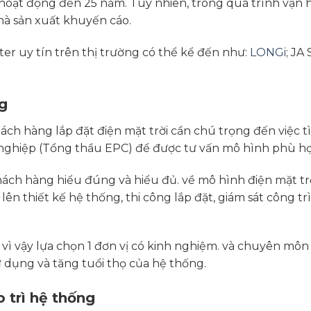
 hoạt động đến 25 năm. Tuy nhiên, trong quá trình vận
à sản xuất khuyến cáo.
ter uy tín trên thị trường có thể kể đến như:
LONGi
; JA
ng
ách hàng lắp đặt điện mặt trời cần chú trọng đến việc tì
n nghiệp (Tổng thầu EPC) để được tư vấn mô hình phù h
ách hàng hiểu đúng và hiểu đủ. về mô hình điện mặt trờ
 lên thiết kế hệ thống, thi công lắp đặt, giám sát công 
ù vì vậy lựa chọn 1 đơn vị có kinh nghiệm. và chuyên mô
 dụng và tăng tuổi thọ của hệ thống.
 trì hệ thống