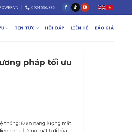
POWER.VN
0924.536.886
VỤ
TIN TỨC
HỎI ĐÁP
LIÊN HỆ
BÁO GIÁ
hương pháp tối ưu
i hệ thống: Điện năng lượng mặt
điện năng lượng mặt trời hòa