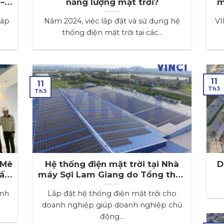
 –
năng lượng mặt trời?
m
48
 áp
Năm 2024, việc lắp đặt và sử dụng hệ
VI
thống điện mặt trời tại các...
11
11
Th3
Th3
 Mê
Hệ thống điện mặt trời tại Nhà
D
ất
máy Sợi Lam Giang do Tổng thầu
VINCI thực hiện
inh
Lắp đặt hệ thống điện mặt trời cho
doanh nghiệp giúp doanh nghiệp chủ
động...