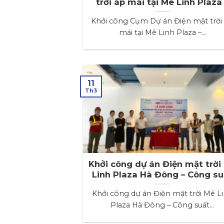
trời áp mái tại Mê Linh Plaza
Tổng Công suất lắp đặt 1.296,
Khởi công Cụm Dự án Điện mặt trời
kWp
mái tại Mê Linh Plaza –...
11
Th3
Khởi công dự án Điện mặt trời
Linh Plaza Hà Đông – Công su
905,76 kWp
Khởi công dự án Điện mặt trời Mê L
Plaza Hà Đông – Công suất...