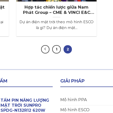
ặt
Hợp tác chiến lược giữa Nam
Phát Group – CME & VINCI E&C
trong việc triển khai dự án điện
ại
Dự án điện mặt trời theo mô hình ESCO
mặt trời theo mô hình ESCO
là gì? Dự án điện mặt...
1
2
HẨM
GIẢI PHÁP
Mô hình PPA
TẤM PIN NĂNG LƯỢNG
MẶT TRỜI SUNPRO
Mô hình ESCO
SPDG-N132R12 620W