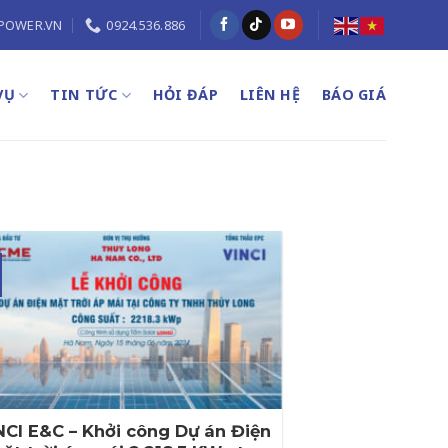
POWER.VN
0924.536.886
VỤ
TIN TỨC
HỎI ĐÁP
LIÊN HỆ
BÁO GIÁ
NCI E&C – Khởi công Dự án Điện