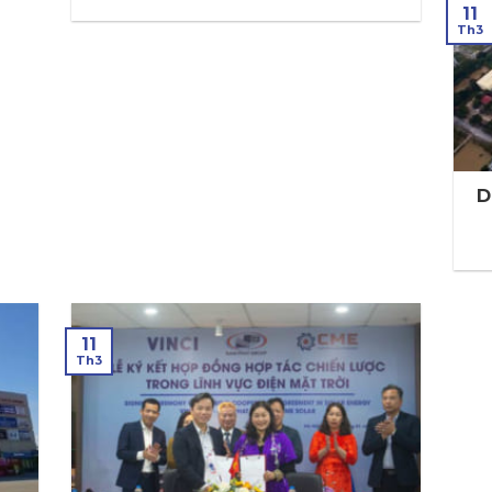
11
Th3
D
11
Th3