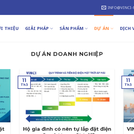
INFO@VINCI-
I THIỆU
GIẢI PHÁP
SẢN PHẨM
DỰ ÁN
DỊCH 
DỰ ÁN DOANH NGHIỆP
11
11
Th3
Th3
ặt
Hộ gia đình có nên tự lắp đặt điện
VI