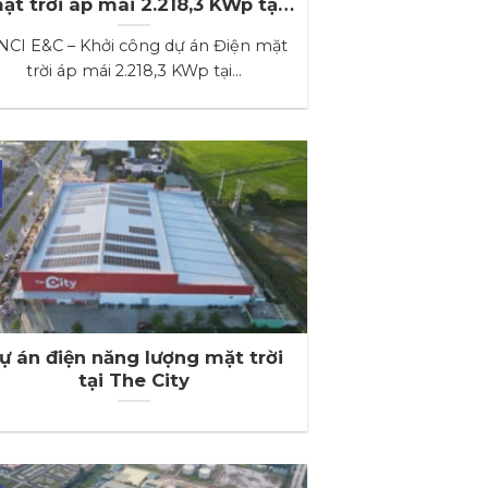
ặt trời áp mái 2.218,3 KWp tại
Công ty TNHH Thủy Long Hà
NCI E&C – Khởi công dự án Điện mặt
Nam
trời áp mái 2.218,3 KWp tại...
ự án điện năng lượng mặt trời
tại The City