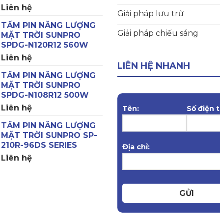
Liên hệ
Giải pháp lưu trữ
TẤM PIN NĂNG LƯỢNG
Giải pháp chiếu sáng
MẶT TRỜI SUNPRO
SPDG-N120R12 560W
Liên hệ
LIÊN HỆ NHANH
TẤM PIN NĂNG LƯỢNG
MẶT TRỜI SUNPRO
SPDG-N108R12 500W
Liên hệ
Tên:
Số điện t
TẤM PIN NĂNG LƯỢNG
MẶT TRỜI SUNPRO SP-
210R-96DS SERIES
Địa chỉ:
Liên hệ
GỬI