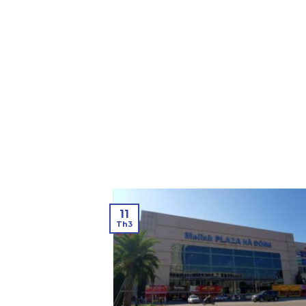
11
Th3