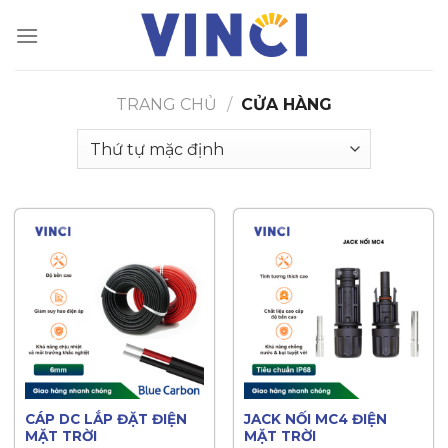
Bỏ
qua
nội
dung
TRANG CHỦ
/
CỬA HÀNG
CÁP DC LẮP ĐẶT ĐIỆN
JACK NỐI MC4 ĐIỆN
MẶT TRỜI
MẶT TRỜI