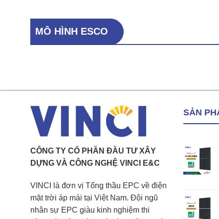
MÔ HÌNH ESCO
SẢN PH
CÔNG TY CỔ PHẦN ĐẦU TƯ XÂY
DỰNG VÀ CÔNG NGHỆ VINCI E&C
VINCI là đơn vị Tổng thầu EPC về điện
mặt trời áp mái tại Việt Nam. Đội ngũ
nhân sự EPC giàu kinh nghiệm thi