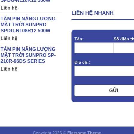
SPDG-N120R12 560W
Liên hệ
LIÊN HỆ NHANH
TẤM PIN NĂNG LƯỢNG
MẶT TRỜI SUNPRO
SPDG-N108R12 500W
Liên hệ
Tên:
Số điện t
TẤM PIN NĂNG LƯỢNG
MẶT TRỜI SUNPRO SP-
210R-96DS SERIES
Địa chỉ:
Liên hệ
GỬI
Copyright 2026 ©
Flatsome Theme