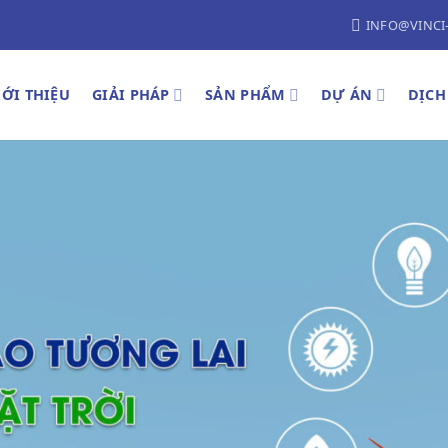
INFO@VINCI
IỚI THIỆU
GIẢI PHÁP
SẢN PHẨM
DỰ ÁN
DỊCH