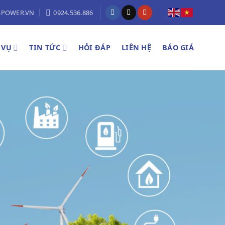
-POWER.VN
0924.536.886
 VỤ
TIN TỨC
HỎI ĐÁP
LIÊN HỆ
BÁO GIÁ